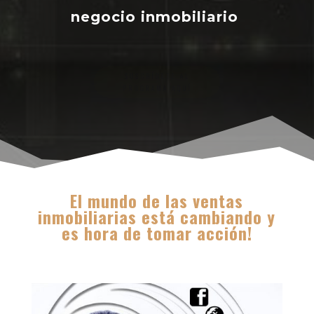
negocio inmobiliario
SUSCRÍBETE AL
PROGRAMA AQUÍ
El mundo de las ventas
inmobiliarias está cambiando y
es hora de tomar acción!