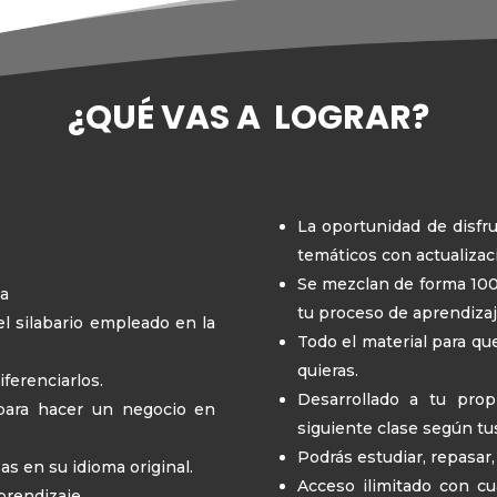
¿QUÉ VAS A LOGRAR?
La oportunidad de disfru
temáticos con actualiza
Se mezclan de forma 100
sa
tu proceso de aprendizaje
l silabario empleado en la
Todo el material para qu
quieras.
iferenciarlos.
Desarrollado a tu pro
 para hacer un negocio en
siguiente clase según tu
Podrás estudiar, repasar,
s en su idioma original.
Acceso ilimitado con cua
prendizaje.