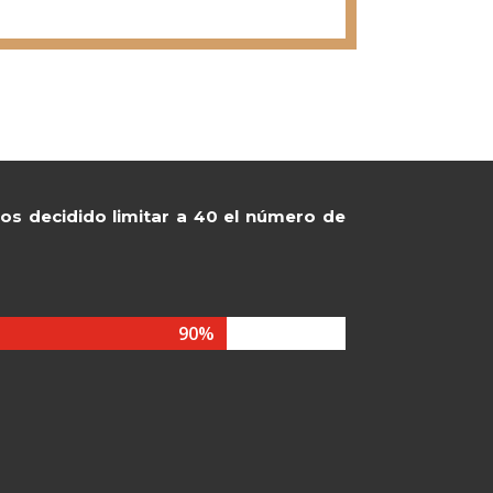
s decidido limitar a 40 el número de
90%
90%