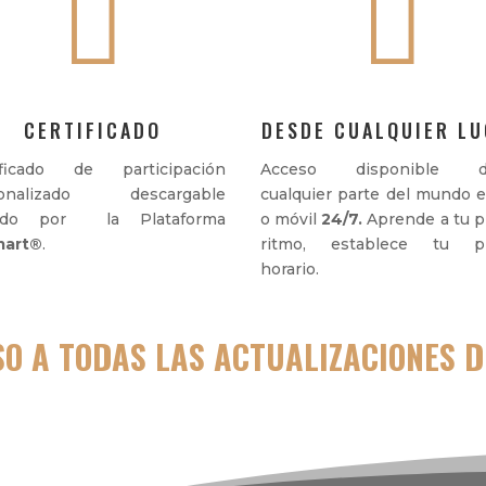


CERTIFICADO
DESDE CUALQUIER L
ificado de participación
Acceso disponible d
sonalizado descargable
cualquier parte del mundo 
lado por la Plataforma
o móvil
24/7.
Aprende a tu p
art
®
.
ritmo, establece tu pr
horario.
O A TODAS LAS ACTUALIZACIONES 