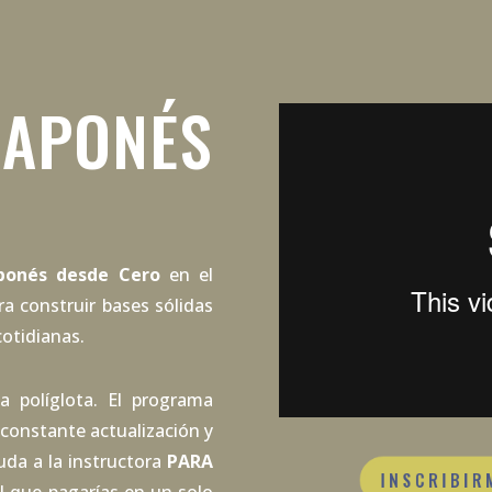
APONÉS
ponés desde Cero
en el
a construir bases sólidas
cotidianas.
 políglota. El programa
constante actualización y
uda a la instructora
PARA
INSCRIBIRM
 que pagarías en un solo